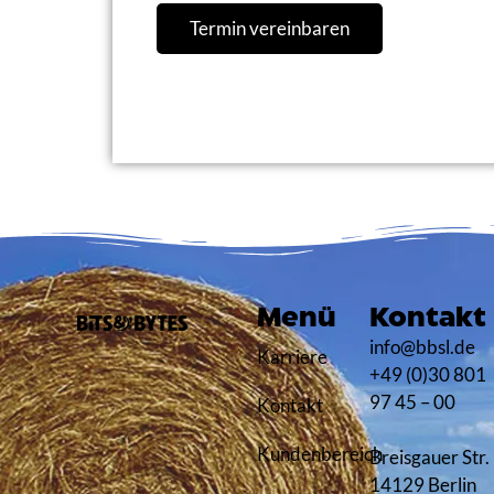
Termin vereinbaren
Menü
Kontakt
info@bbsl.de
Karriere
+49 (0)30 801
97 45 – 00
Kontakt
Kundenbereich
Breisgauer Str.
14129 Berlin