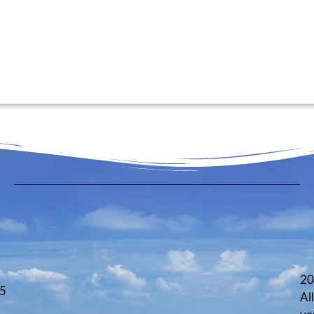
20
 5
Al