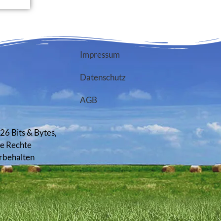
Impressum
Datenschutz
AGB
26 Bits & Bytes,
le Rechte
rbehalten