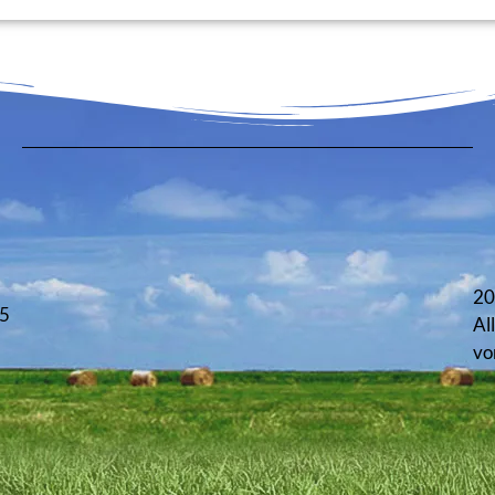
20
 5
Al
vo