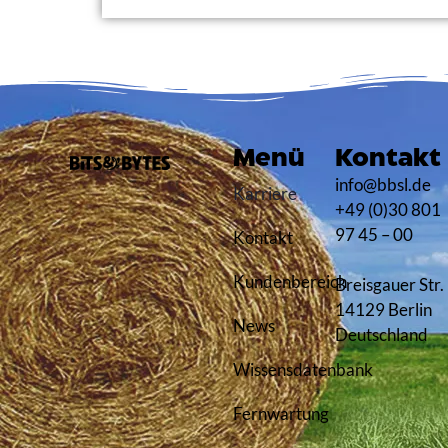
Menü
Kontakt
info@bbsl.de
Karriere
+49 (0)30 801
97 45 – 00
Kontakt
Kundenbereich
Breisgauer Str.
14129 Berlin
News
Deutschland
Wissensdatenbank
Fernwartung