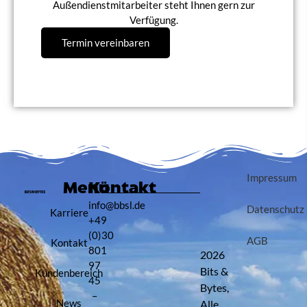
Außendienstmitarbeiter steht Ihnen gern zur
Verfügung.
Termin vereinbaren
Impressum
Menü
Kontakt
info@bbsl.de
Datenschutz
Karriere
+49
(0)30
AGB
Kontakt
801
2026
97
Bits &
Kundenbereich
45
Bytes,
–
News
Alle