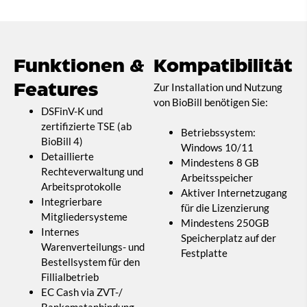
Funktionen &
Kompatibilität
Zur Installation und Nutzung
Features
von BioBill benötigen Sie:
DSFinV-K und
zertifizierte TSE (ab
Betriebssystem:
BioBill 4)
Windows 10/11
Detaillierte
Mindestens 8 GB
Rechteverwaltung und
Arbeitsspeicher
Arbeitsprotokolle
Aktiver Internetzugang
Integrierbare
für die Lizenzierung
Mitgliedersysteme
Mindestens 250GB
Internes
Speicherplatz auf der
Warenverteilungs- und
Festplatte
Bestellsystem für den
Fillialbetrieb
EC Cash via ZVT-/