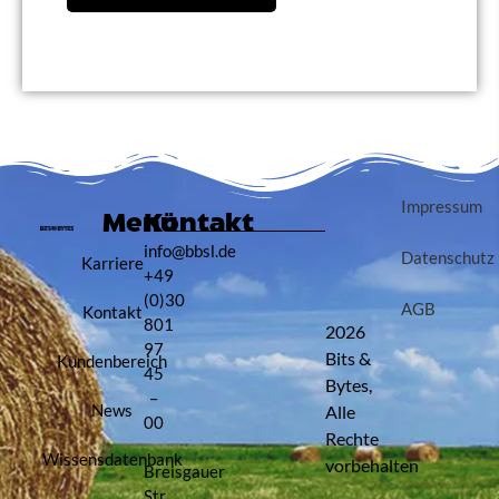
Impressum
Menü
Kontakt
info@bbsl.de
Datenschutz
Karriere
+49
(0)30
AGB
Kontakt
801
2026
97
Bits &
Kundenbereich
45
Bytes,
–
News
Alle
00
Rechte
Wissensdatenbank
vorbehalten
Breisgauer
Str.