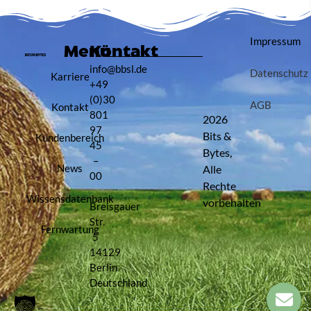
Impressum
Menü
Kontakt
info@bbsl.de
Datenschutz
Karriere
+49
(0)30
AGB
Kontakt
801
2026
97
Bits &
Kundenbereich
45
Bytes,
–
News
Alle
00
Rechte
Wissensdatenbank
vorbehalten
Breisgauer
Str.
Fernwartung
5
14129
Berlin
Deutschland