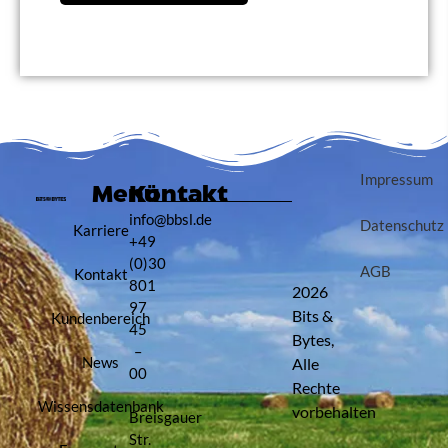
Impressum
Menü
Kontakt
info@bbsl.de
Datenschutz
Karriere
+49
(0)30
AGB
Kontakt
801
2026
97
Bits &
Kundenbereich
45
Bytes,
–
News
Alle
00
Rechte
Wissensdatenbank
vorbehalten
Breisgauer
Str.