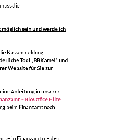
 muss die
 möglich sein und werde ich
r die Kassenmeldung
rderliche Tool „BBKamel“ und
er Website für Sie zur
 eine
Anleitung
in unserer
anzamt – BioOffice Hilfe
ung beim Finanzamt noch
sen beim Finanzamt melden