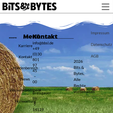
Impressum
Menü
Kontakt
info@bbsl.de
Datenschutz
Karriere
+49
(0)30
AGB
Kontakt
801
2026
97
Bits &
Kundenbereich
45
Bytes,
–
News
Alle
00
Rechte
Wissensdatenbank
vorbehalten
Breisgauer
Str.
Fernwartung
5
14129