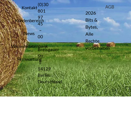
(0)30
AGB
Kontakt
801
2026
97
Bits &
Kundenbereich
45
Bytes,
–
News
Alle
00
Rechte
Wissensdatenbank
vorbehalten
Breisgauer
Str.
Fernwartung
5
14129
Berlin
Deutschland