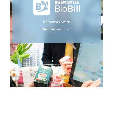
fehlerfreien Kassierprozess.
ermöglichen wir Ihnen einen schnellen und
und unseren Self-Checkout-Kassen (SCO)
Kassensoftware
zuverlässig und flexibel. Mit Lösungen wie BioBill
Mehr herausfinden
Unsere Kassensysteme sind benutzerfreundlich,