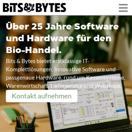
Über 25 Jahre Software
und Hardware für den
Bio-Handel.
Bits & Bytes bietet erstklassige IT-
Komplettlösungen. Innovative Software und
passgenaue Hardware, rund um Kassensysteme,
Warenwirtschaft, Lieferservice und Webshops.
Kontakt aufnehmen